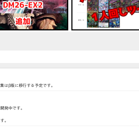
集はβ版に移行する予定です。
に開発中です。
です。