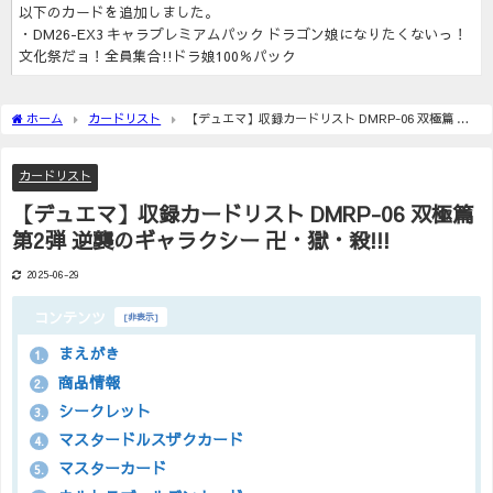
以下のカードを追加しました。
・DM26-EX3 キャラプレミアムパック ドラゴン娘になりたくないっ！
文化祭だョ！全員集合!!ドラ娘100％パック
ホーム
カードリスト
【デュエマ】収録カードリスト DMRP-06 双極篇 第2
弾 逆襲のギャラクシー 卍・獄・殺!!!
カードリスト
【デュエマ】収録カードリスト DMRP-06 双極篇
第2弾 逆襲のギャラクシー 卍・獄・殺!!!
2025-06-29
コンテンツ
[
非表示
]
まえがき
1.
商品情報
2.
シークレット
3.
マスタードルスザクカード
4.
マスターカード
5.