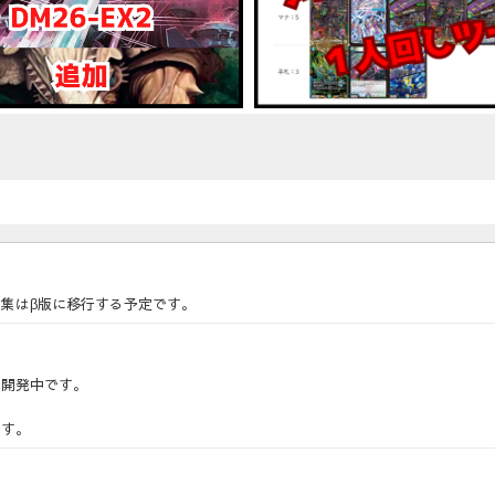
集はβ版に移行する予定です。
に開発中です。
です。