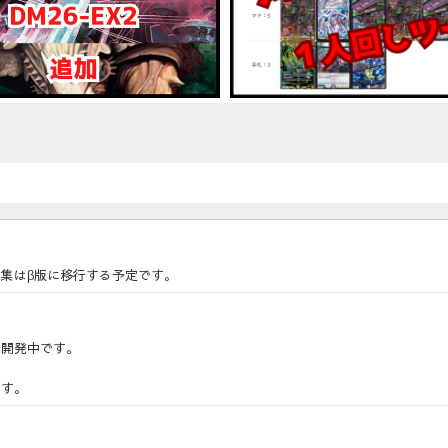
集はβ版に移行する予定です。
に開発中です。
です。