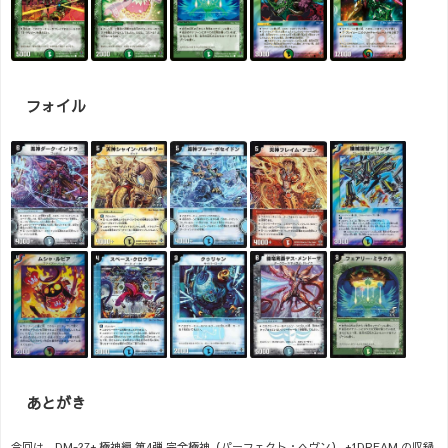
フォイル
あとがき
今回は、DM-27+ 極神編 第4弾 完全極神（パーフェクト・ヘヴン） +1DREAM の収録