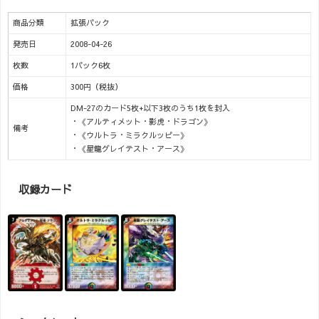
商品分類
拡張パック
発売日
2008-04-26
枚数
1パック6枚
価格
300円（税抜）
DM-27のカード5枚+以下3枚のうち1枚を封入
・《アルティメット・影虎・ドラゴン》
備考
・《ウルトラ・ミラクルッピー》
・《星龍グレイテスト・アース》
収録カード